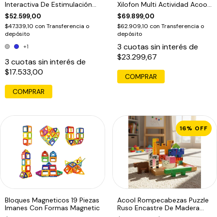
Interactiva De Estimulación
Xilofon Multi Actividad Acool
Motriz
6622 F
$52.599,00
$69.899,00
$47.339,10
con
Transferencia o
$62.909,10
con
Transferencia o
depósito
depósito
3
cuotas sin interés de
+1
$23.299,67
3
cuotas sin interés de
$17.533,00
COMPRAR
16
%
OFF
Bloques Magneticos 19 Piezas
Acool Rompecabezas Puzzle
Imanes Con Formas Magnetic
Ruso Encastre De Madera
Ac6616