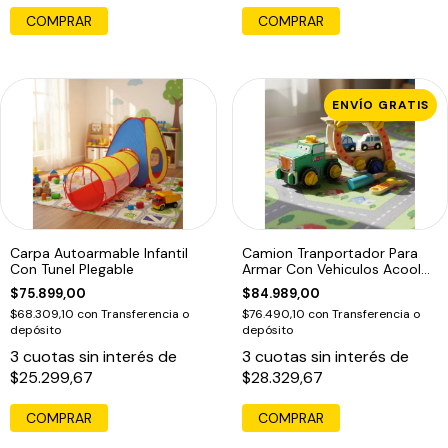
ENVÍO GRATIS
Carpa Autoarmable Infantil
Camion Tranportador Para
Con Tunel Plegable
Armar Con Vehiculos Acool
Ac6658
$75.899,00
$84.989,00
$68.309,10
con
Transferencia o
$76.490,10
con
Transferencia o
depósito
depósito
3
cuotas sin interés de
3
cuotas sin interés de
$25.299,67
$28.329,67
COMPRAR
COMPRAR