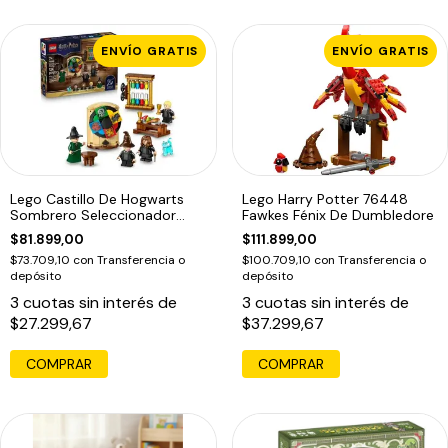
ENVÍO GRATIS
ENVÍO GRATIS
Lego Castillo De Hogwarts
Lego Harry Potter 76448
Sombrero Seleccionador
Fawkes Fénix De Dumbledore
76460 Harry
$81.899,00
$111.899,00
$73.709,10
con
Transferencia o
$100.709,10
con
Transferencia o
depósito
depósito
3
cuotas sin interés de
3
cuotas sin interés de
$27.299,67
$37.299,67
COMPRAR
COMPRAR