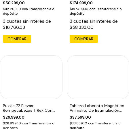
$50.299,00
$174.999,00
$45.269,10
con
Transferencia o
$157.499,10
con
Transferencia o
depósito
depósito
3
cuotas sin interés de
3
cuotas sin interés de
$16.766,33
$58.333,00
Puzzle 72 Piezas
Tablero Laberinto Magnético
Rompecabezas T Rex Con
Animalito De Estimulación
Libro Las Dino Olimp
Motriz
$29.999,00
$37.599,00
$26.999,10
con
Transferencia o
$33.839,10
con
Transferencia o
depósito
depósito