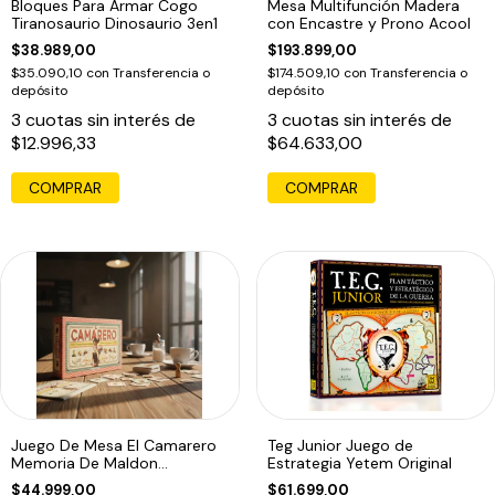
Bloques Para Armar Cogo
Mesa Multifunción Madera
Tiranosaurio Dinosaurio 3en1
con Encastre y Prono Acool
$38.989,00
$193.899,00
$35.090,10
con
Transferencia o
$174.509,10
con
Transferencia o
depósito
depósito
3
cuotas sin interés de
3
cuotas sin interés de
$12.996,33
$64.633,00
COMPRAR
Juego De Mesa El Camarero
Teg Junior Juego de
Memoria De Maldon
Estrategia Yetem Original
Educando
$44.999,00
$61.699,00