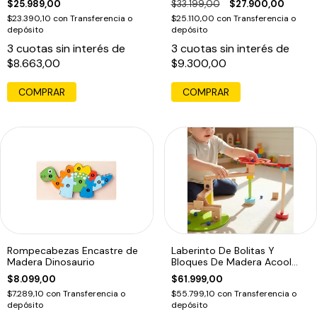
$25.989,00
$33.199,00
$27.900,00
$23.390,10
con
Transferencia o
$25.110,00
con
Transferencia o
depósito
depósito
3
cuotas sin interés de
3
cuotas sin interés de
$8.663,00
$9.300,00
COMPRAR
COMPRAR
Rompecabezas Encastre de
Laberinto De Bolitas Y
Madera Dinosaurio
Bloques De Madera Acool
Para Niños Multicolor
$8.099,00
$61.999,00
$7.289,10
con
Transferencia o
$55.799,10
con
Transferencia o
depósito
depósito