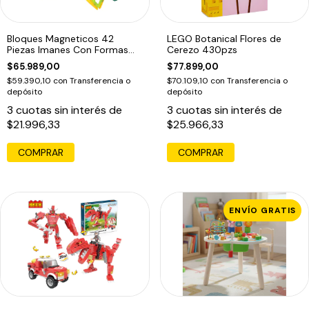
Bloques Magneticos 42
LEGO Botanical Flores de
Piezas Imanes Con Formas
Cerezo 430pzs
Magnetic Blocks Inspire Set
$65.989,00
$77.899,00
$59.390,10
con
Transferencia o
$70.109,10
con
Transferencia o
depósito
depósito
3
cuotas sin interés de
3
cuotas sin interés de
$21.996,33
$25.966,33
COMPRAR
ENVÍO GRATIS