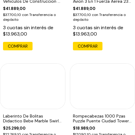
Vehiculos De Construccion 3
Avion 3 En 1 Fuerza Aerea 231
En 1 220 3029
Pzas 231 3010
$41.889,00
$41.889,00
$37.700,10
con
Transferencia o
$37.700,10
con
Transferencia o
depósito
depósito
3
cuotas sin interés de
3
cuotas sin interés de
$13.963,00
$13.963,00
Laberinto De Bolitas
Rompecabezas 1000 Pzas
Didactico Bebe Marble Swirly
Puzzle Puente Ciudad Tower
Run Multicolor
Bridge Edu
$25.299,00
$18.989,00
$22.769,10
con
Transferencia o
$17.090,10
con
Transferencia o