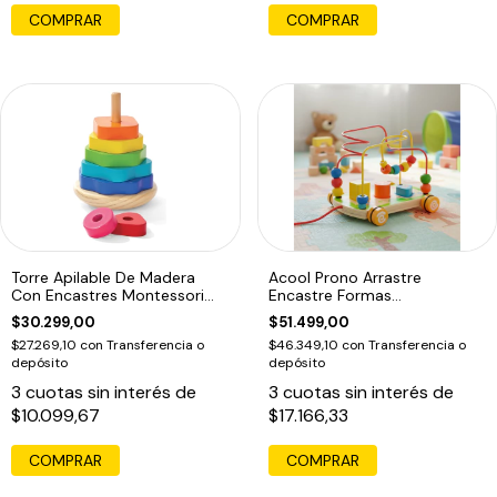
COMPRAR
Torre Apilable De Madera
Acool Prono Arrastre
Con Encastres Montessori
Encastre Formas
Multicolor
Geometricas Ac7627
$30.299,00
$51.499,00
$27.269,10
con
Transferencia o
$46.349,10
con
Transferencia o
depósito
depósito
3
cuotas sin interés de
3
cuotas sin interés de
$10.099,67
$17.166,33
COMPRAR