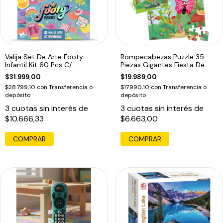
Valija Set De Arte Footy
Rompecabezas Puzzle 35
Infantil Kit 60 Pcs C/
Piezas Gigantes Fiesta De
Accesiorios
Bichitos
$31.999,00
$19.989,00
$28.799,10
con
Transferencia o
$17.990,10
con
Transferencia o
depósito
depósito
3
cuotas sin interés de
3
cuotas sin interés de
$10.666,33
$6.663,00
COMPRAR