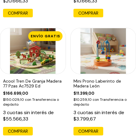
$20.666,33
$10.666,33
COMPRAR
COMPRAR
ENVÍO GRATIS
Acool Tren De Granja Madera
Mini Prono Laberinto de
77 Pzas Ac7529 Ed
Madera León
$166.699,00
$11.399,00
$150.029,10
con
Transferencia o
$10.259,10
con
Transferencia o
depósito
depósito
3
cuotas sin interés de
3
cuotas sin interés de
$55.566,33
$3.799,67
COMPRAR