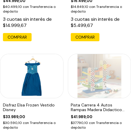
$44.999,00
$16.499,00
$40.499,10
con
Transferencia o
$14.849,10
con
Transferencia o
depósito
depósito
3
cuotas sin interés de
3
cuotas sin interés de
$14.999,67
$5.499,67
Disfraz Elsa Frozen Vestido
Pista Carrera 4 Autos
Disney
Rampas Madera Didactico
Acool Ac6653
$33.989,00
$41.989,00
$30.590,10
con
Transferencia o
$37.790,10
con
Transferencia o
depósito
depósito