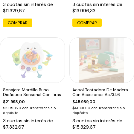
3
cuotas sin interés de
3
cuotas sin interés de
$11.329,67
$13.996,33
COMPRAR
COMPRAR
Sonajero Mordillo Buho
Acool Tostadora De Madera
Didáctico Sensorial Con Tiras
Con Accesorios Ac7346
$21.998,00
$45.989,00
$19.798,20
con
Transferencia o
$41.390,10
con
Transferencia o
depósito
depósito
3
cuotas sin interés de
3
cuotas sin interés de
$7.332,67
$15.329,67