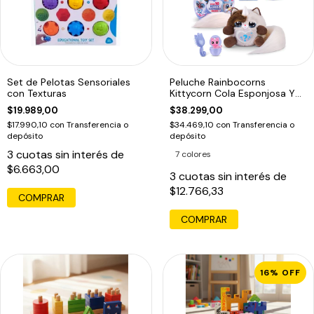
Set de Pelotas Sensoriales
Peluche Rainbocorns
con Texturas
Kittycorn Cola Esponjosa Y
10 Sorpresas
$19.989,00
$38.299,00
$17.990,10
con
Transferencia o
$34.469,10
con
Transferencia o
depósito
depósito
3
cuotas sin interés de
7 colores
$6.663,00
3
cuotas sin interés de
$12.766,33
COMPRAR
16
%
OFF