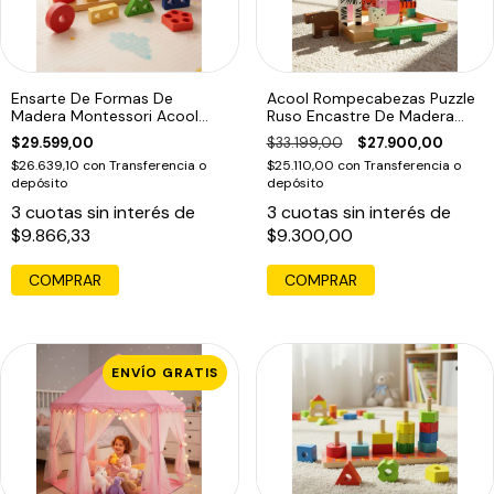
Ensarte De Formas De
Acool Rompecabezas Puzzle
Madera Montessori Acool
Ruso Encastre De Madera
Ac7318
Ac6616
$29.599,00
$33.199,00
$27.900,00
$26.639,10
con
Transferencia o
$25.110,00
con
Transferencia o
depósito
depósito
3
cuotas sin interés de
3
cuotas sin interés de
$9.866,33
$9.300,00
COMPRAR
ENVÍO GRATIS