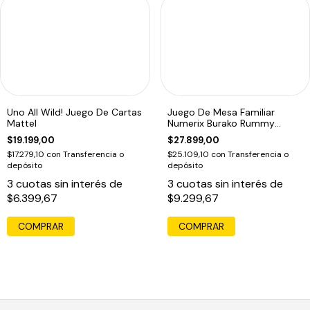
Uno All Wild! Juego De Cartas
Juego De Mesa Familiar
Mattel
Numerix Burako Rummy
Clasico
$19.199,00
$27.899,00
$17.279,10
con
Transferencia o
$25.109,10
con
Transferencia o
depósito
depósito
3
cuotas sin interés de
3
cuotas sin interés de
$6.399,67
$9.299,67
COMPRAR