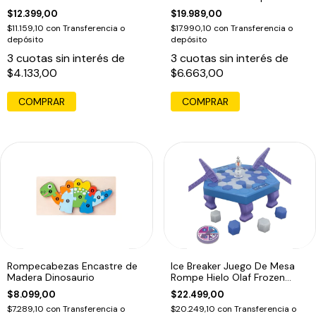
Puzzle Edu
$12.399,00
$19.989,00
$11.159,10
con
Transferencia o
$17.990,10
con
Transferencia o
depósito
depósito
3
cuotas sin interés de
3
cuotas sin interés de
$4.133,00
$6.663,00
COMPRAR
Rompecabezas Encastre de
Ice Breaker Juego De Mesa
Madera Dinosaurio
Rompe Hielo Olaf Frozen
Disney
$8.099,00
$22.499,00
$7.289,10
con
Transferencia o
$20.249,10
con
Transferencia o