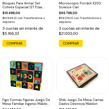
Bloques Para Armar Set
Microscopio Portátil X250
Cohete Espacial 127 Pzas
Science Can
Cogo 127
$15.499,00
$65.799,00
$13.949,10
con
Transferencia o
$59.219,10
con
Transferencia o
depósito
depósito
3
cuotas sin interés de
3
cuotas sin interés de
$5.166,33
$21.933,00
COMPRAR
Figo Formas Figuras Juego De
Shiki Juego De Mesa Cartas
Mesa Familiar Ingenio Maldon
Dados Destreza Maldon
Ed