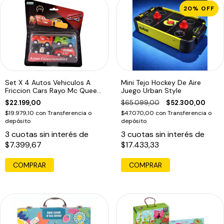
20
%
OFF
Set X 4 Autos Vehiculos A
Mini Tejo Hockey De Aire
Friccion Cars Rayo Mc Queen
Juego Urban Style
Ed
$22.199,00
$65.099,00
$52.300,00
$19.979,10
con
Transferencia o
$47.070,00
con
Transferencia o
depósito
depósito
3
cuotas sin interés de
3
cuotas sin interés de
$7.399,67
$17.433,33
COMPRAR