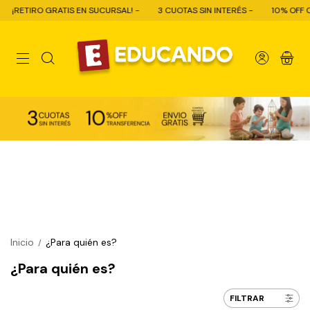
UCURSAL! -
3 CUOTAS SIN INTERÉS -
10% OFF CON TRANSFERENCIA - EN
0
Inicio
¿Para quién es?
/
¿Para quién es?
FILTRAR