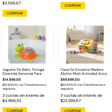
$3.599,67
COMPRAR
Juguete De Baño Tortuga
Casa De Encastre Madera
Divertida Sensorial Para
Xilofon Multi Actividad Acool
Bebes
6622 F
$14.899,00
$69.899,00
$13.409,10
con
Transferencia o
$62.909,10
con
Transferencia o
depósito
depósito
3
cuotas sin interés de
3
cuotas sin interés de
$4.966,33
$23.299,67