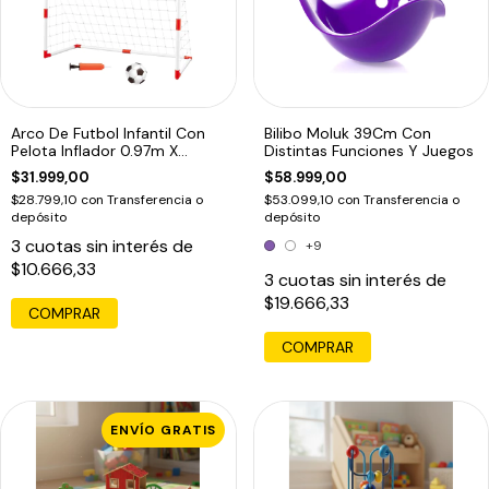
Arco De Futbol Infantil Con
Bilibo Moluk 39Cm Con
Pelota Inflador 0.97m X
Distintas Funciones Y Juegos
0.64m
$31.999,00
$58.999,00
$28.799,10
con
Transferencia o
$53.099,10
con
Transferencia o
depósito
depósito
3
cuotas sin interés de
+9
$10.666,33
3
cuotas sin interés de
$19.666,33
COMPRAR
COMPRAR
ENVÍO GRATIS