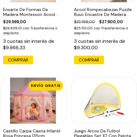
Ensarte De Formas De
Acool Rompecabezas Puzzle
Madera Montessori Acool
Ruso Encastre De Madera
Ac7318
Ac6616
$29.599,00
$33.199,00
$27.900,00
$26.639,10
con
Transferencia o
$25.110,00
con
Transferencia o
depósito
depósito
3
cuotas sin interés de
3
cuotas sin interés de
$9.866,33
$9.300,00
COMPRAR
ENVÍO GRATIS
Castillo Carpa Casita Infantil
Juego Arcos De Futbol
Rosa Princesa 135cm
Plegables Set X2 Con Pelota