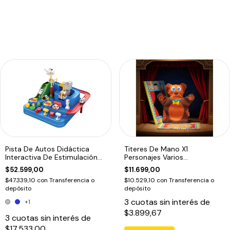
Pista De Autos Didáctica
Titeres De Mano X1
Interactiva De Estimulación
Personajes Varios
Motriz
Dramatizacion Educando
$52.599,00
$11.699,00
$47.339,10
con
Transferencia o
$10.529,10
con
Transferencia o
depósito
depósito
3
cuotas sin interés de
+1
$3.899,67
3
cuotas sin interés de
$17.533,00