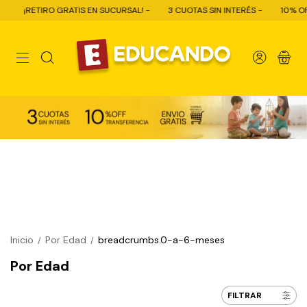
ATIS EN SUCURSAL! -
3 CUOTAS SIN INTERÉS -
10% OFF CON TRANSFERE
0
Inicio
Por Edad
breadcrumbs.0-a-6-meses
/
/
Por Edad
FILTRAR