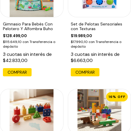
Gimnasio Para Bebés Con
Set de Pelotas Sensoriales
Pelotero Y Alfombra Buho
con Texturas
$128.499,00
$19.989,00
$115.649,10
con
Transferencia o
$17.990,10
con
Transferencia o
depósito
depósito
3
cuotas sin interés de
3
cuotas sin interés de
$42.833,00
$6.663,00
16
%
OFF