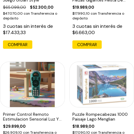
Juego Urban Style
Piezas Gigantes Fiesta De
Bichitos
$65.099,00
$52.300,00
$19.989,00
$47.070,00
con
Transferencia o
$17.990,10
con
Transferencia o
depósito
depósito
3
cuotas sin interés de
3
cuotas sin interés de
$17.433,33
$6.663,00
Primer Control Remoto
Puzzle Rompecabezas 1000
Estimulacion Sensorial Luz Y
Paisaje Lago Menglian
Sonido Azul
$29.899,00
$18.989,00
$26.909,10
con
Transferencia o
$17.090,10
con
Transferencia o