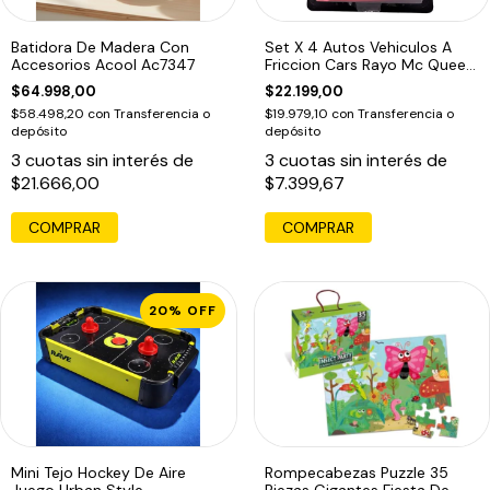
Batidora De Madera Con
Set X 4 Autos Vehiculos A
Accesorios Acool Ac7347
Friccion Cars Rayo Mc Queen
Ed
$64.998,00
$22.199,00
$58.498,20
con
Transferencia o
$19.979,10
con
Transferencia o
depósito
depósito
3
cuotas sin interés de
3
cuotas sin interés de
$21.666,00
$7.399,67
COMPRAR
COMPRAR
20
%
OFF
Mini Tejo Hockey De Aire
Rompecabezas Puzzle 35