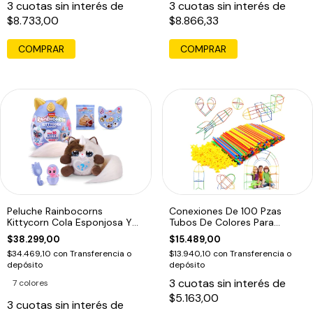
3
cuotas sin interés de
3
cuotas sin interés de
$8.733,00
$8.866,33
COMPRAR
Peluche Rainbocorns
Conexiones De 100 Pzas
Kittycorn Cola Esponjosa Y
Tubos De Colores Para
10 Sorpresas
Construir
$38.299,00
$15.489,00
$34.469,10
con
Transferencia o
$13.940,10
con
Transferencia o
depósito
depósito
3
cuotas sin interés de
7 colores
$5.163,00
3
cuotas sin interés de