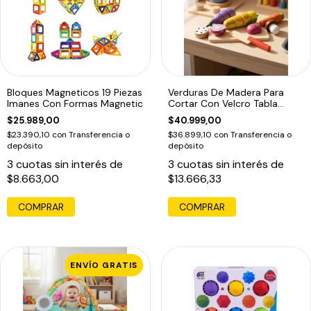
Bloques Magneticos 19 Piezas
Verduras De Madera Para
Imanes Con Formas Magnetic
Cortar Con Velcro Tabla
Acool 6654
$25.989,00
$40.999,00
$23.390,10
con
Transferencia o
$36.899,10
con
Transferencia o
depósito
depósito
3
cuotas sin interés de
3
cuotas sin interés de
$8.663,00
$13.666,33
COMPRAR
ENVÍO GRATIS