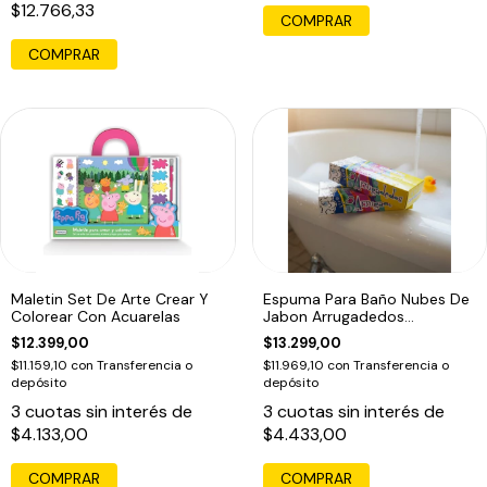
$12.766,33
COMPRAR
COMPRAR
Maletin Set De Arte Crear Y
Espuma Para Baño Nubes De
Colorear Con Acuarelas
Jabon Arrugadedos
Educando Unico
$12.399,00
$13.299,00
$11.159,10
con
Transferencia o
$11.969,10
con
Transferencia o
depósito
depósito
3
cuotas sin interés de
3
cuotas sin interés de
$4.133,00
$4.433,00
COMPRAR