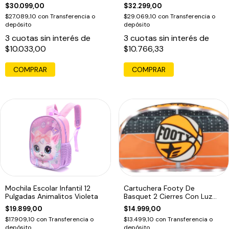
Racoon Azul
Azul
$30.099,00
$32.299,00
$27.089,10
con
Transferencia o
$29.069,10
con
Transferencia o
depósito
depósito
3
cuotas sin interés de
3
cuotas sin interés de
$10.033,00
$10.766,33
Mochila Escolar Infantil 12
Cartuchera Footy De
Pulgadas Animalitos Violeta
Basquet 2 Cierres Con Luz
Naranja Baloncesto
$19.899,00
$14.999,00
$17.909,10
con
Transferencia o
$13.499,10
con
Transferencia o
depósito
depósito