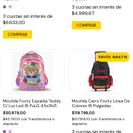
3
cuotas sin interés de
$4.999,67
3
cuotas sin interés de
$6.633,00
COMPRAR
ENVÍO GRATIS
Mochila Footy Espalda Teddy
Mochila Carro Footy Linea De
C/ Luz Led 18 PuLG 45x31x11
Colores 18 Pulgadas
Violeta
48x30x22cm Rojo
$50.879,00
$119.799,00
$45.791,10
con
Transferencia o
$107.819,10
con
Transferencia o
depósito
depósito
3
cuotas sin interés de