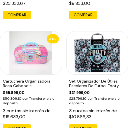
$23.332,67
$9.833,00
COMPRAR
3X2
Cartuchera Organizadora
Set Organizador De Útiles
Rosa Caboodle
Escolares De Futbol Footy
Celeste Fútbol
$55.899,00
$31.999,00
$50.309,10
con
Transferencia o
$28.799,10
con
Transferencia o
depósito
depósito
3
cuotas sin interés de
3
cuotas sin interés de
$18.633,00
$10.666,33