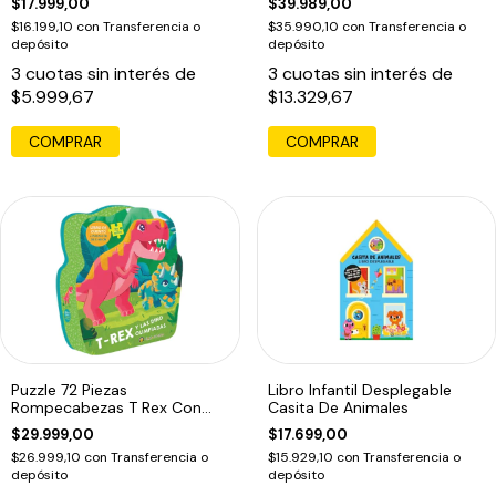
$17.999,00
$39.989,00
$16.199,10
con
Transferencia o
$35.990,10
con
Transferencia o
depósito
depósito
3
cuotas sin interés de
3
cuotas sin interés de
$5.999,67
$13.329,67
COMPRAR
COMPRAR
Puzzle 72 Piezas
Libro Infantil Desplegable
Rompecabezas T Rex Con
Casita De Animales
Libro Las Dino Olimp
$29.999,00
$17.699,00
$26.999,10
con
Transferencia o
$15.929,10
con
Transferencia o
depósito
depósito