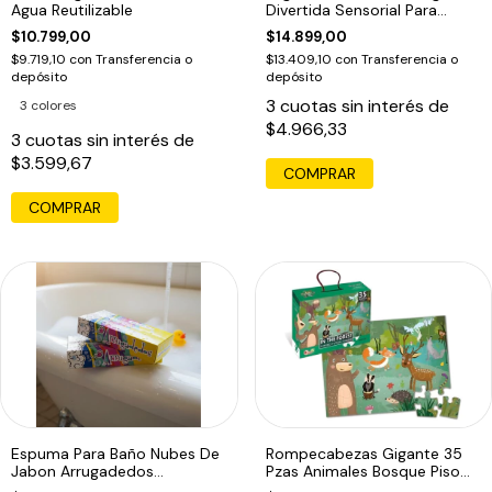
Agua Reutilizable
Divertida Sensorial Para
Bebes
$10.799,00
$14.899,00
$9.719,10
con
Transferencia o
$13.409,10
con
Transferencia o
depósito
depósito
3
cuotas sin interés de
3 colores
$4.966,33
3
cuotas sin interés de
$3.599,67
COMPRAR
Espuma Para Baño Nubes De
Rompecabezas Gigante 35
Jabon Arrugadedos
Pzas Animales Bosque Piso
Educando Unico
Puzzle Edu