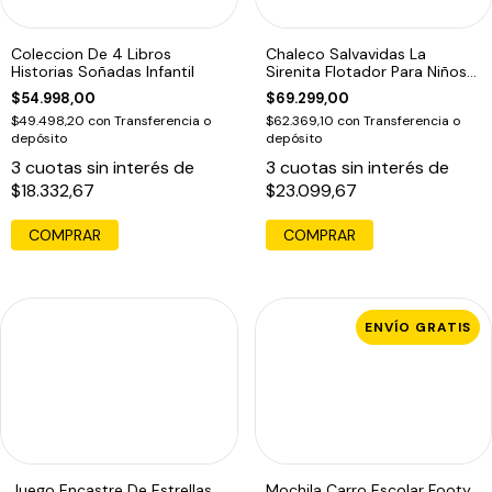
Coleccion De 4 Libros
Chaleco Salvavidas La
Historias Soñadas Infantil
Sirenita Flotador Para Niños
La Sirenita
$54.998,00
$69.299,00
$49.498,20
con
Transferencia o
$62.369,10
con
Transferencia o
depósito
depósito
3
cuotas sin interés de
3
cuotas sin interés de
$18.332,67
$23.099,67
ENVÍO GRATIS
Juego Encastre De Estrellas
Mochila Carro Escolar Footy