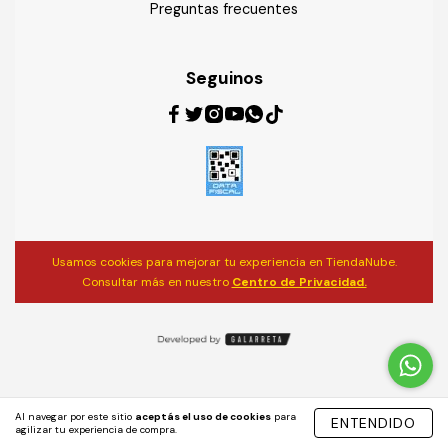
Preguntas frecuentes
Seguinos
Usamos cookies para mejorar tu experiencia en TiendaNube.
Consultar más en nuestro
Centro de Privacidad.
Al navegar por este sitio
aceptás el uso de cookies
para
ENTENDIDO
agilizar tu experiencia de compra.
Copyright EDUCANDO - 2026. Todos los derechos reservados.