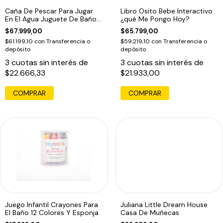
Caña De Pescar Para Jugar
Libro Osito Bebe Interactivo
En El Agua Juguete De Baño
¿qué Me Pongo Hoy?
Pileta
$67.999,00
$65.799,00
$61.199,10
con
Transferencia o
$59.219,10
con
Transferencia o
depósito
depósito
3
cuotas sin interés de
3
cuotas sin interés de
$22.666,33
$21.933,00
COMPRAR
COMPRAR
Juego Infantil Crayones Para
Juliana Little Dream House
El Baño 12 Colores Y Esponja
Casa De Muñecas