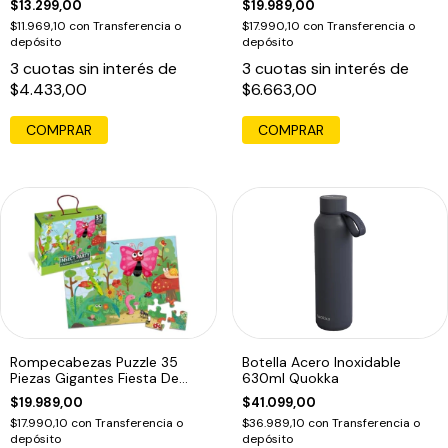
$13.299,00
$19.989,00
$11.969,10
con
Transferencia o
$17.990,10
con
Transferencia o
depósito
depósito
3
cuotas sin interés de
3
cuotas sin interés de
$4.433,00
$6.663,00
Rompecabezas Puzzle 35
Botella Acero Inoxidable
Piezas Gigantes Fiesta De
630ml Quokka
Bichitos
$19.989,00
$41.099,00
$17.990,10
con
Transferencia o
$36.989,10
con
Transferencia o
depósito
depósito