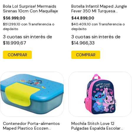
Bola Lol Surprise! Mermaids
Botella Infantil Maped Jungle
Sirenas 10cm Con Maquillaje
Fever 350 Ml Turquesa
Turquesa
$56.999,00
$44.899,00
$51.299,10
con
Transferencia o
$40.409,10
con
Transferencia o
depósito
depósito
3
cuotas sin interés de
3
cuotas sin interés de
$18.999,67
$14.966,33
Contenedor Porta-alimentos
Mochila Stitch Love 12
Maped Plastico Ecozen
Pulgadas Espalda Escolar