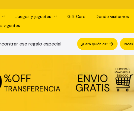
¡RETIRO GRATIS EN S
d
Juegos y juguetes
Gift Card
Donde visitarnos
s vigentes
contrar ese regalo especial
¿Para quién es?
Ideas