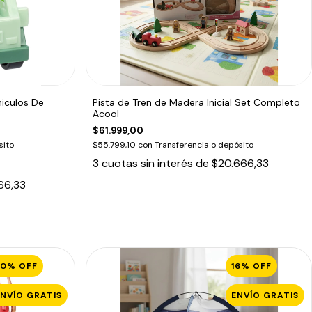
hiculos De
Pista de Tren de Madera Inicial Set Completo
Acool
$61.999,00
sito
$55.799,10
con
Transferencia o depósito
3
cuotas sin interés de
$20.666,33
66,33
50
%
OFF
16
%
OFF
ENVÍO GRATIS
ENVÍO GRATIS