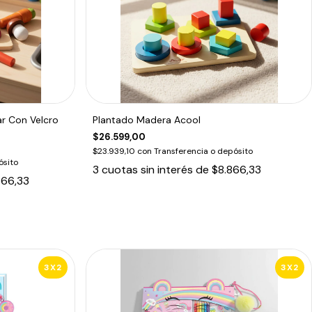
r Con Velcro
Plantado Madera Acool
$26.599,00
$23.939,10
con
Transferencia o depósito
ósito
3
cuotas sin interés de
$8.866,33
666,33
3X2
3X2