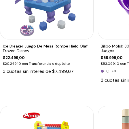
Ice Breaker Juego De Mesa Rompe Hielo Olaf
Bilibo Moluk 3
Frozen Disney
Juegos
$22.499,00
$58.999,00
$20.249,10
con
Transferencia o depósito
$53.099,10
con
T
3
cuotas sin interés de
$7.499,67
+9
3
cuotas sin 