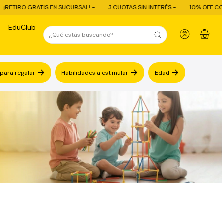
UCURSAL! -
3 CUOTAS SIN INTERÉS -
10% OFF CON TRANSFERENCIA - EN
EduClub
0
 para regalar
Habilidades a estimular
Edad