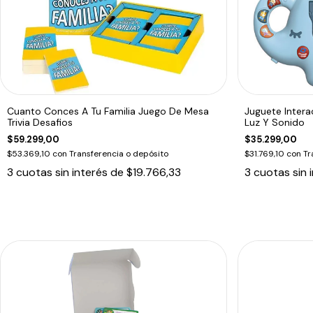
Cuanto Conces A Tu Familia Juego De Mesa
Juguete Intera
Trivia Desafios
Luz Y Sonido
$59.299,00
$35.299,00
$53.369,10
con
Transferencia o depósito
$31.769,10
con
Tr
3
cuotas sin interés de
$19.766,33
3
cuotas sin 