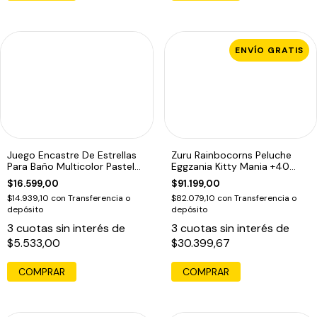
ENVÍO GRATIS
Juego Encastre De Estrellas
Zuru Rainbocorns Peluche
Para Baño Multicolor Pastel
Eggzania Kitty Mania +40
Pasteles
Sorpresas Rosa
$16.599,00
$91.199,00
$14.939,10
con
Transferencia o
$82.079,10
con
Transferencia o
depósito
depósito
3
cuotas sin interés de
3
cuotas sin interés de
$5.533,00
$30.399,67