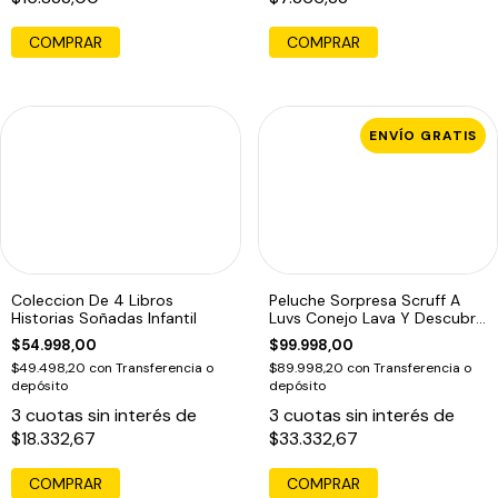
ENVÍO GRATIS
Coleccion De 4 Libros
Peluche Sorpresa Scruff A
Historias Soñadas Infantil
Luvs Conejo Lava Y Descubre
Violeta
$54.998,00
$99.998,00
$49.498,20
con
Transferencia o
$89.998,20
con
Transferencia o
depósito
depósito
3
cuotas sin interés de
3
cuotas sin interés de
$18.332,67
$33.332,67