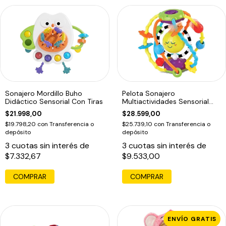
Sonajero Mordillo Buho
Pelota Sonajero
Didáctico Sensorial Con Tiras
Multiactividades Sensorial
Bebe Prono Espejo Multicolor
$21.998,00
$28.599,00
$19.798,20
con
Transferencia o
$25.739,10
con
Transferencia o
depósito
depósito
3
cuotas sin interés de
3
cuotas sin interés de
$7.332,67
$9.533,00
COMPRAR
ENVÍO GRATIS