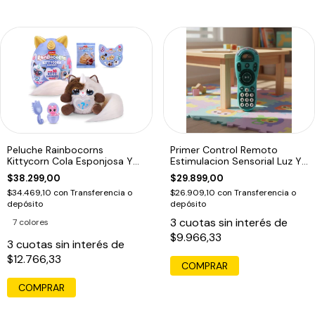
Peluche Rainbocorns
Primer Control Remoto
Kittycorn Cola Esponjosa Y
Estimulacion Sensorial Luz Y
10 Sorpresas
Sonido Azul
$38.299,00
$29.899,00
$34.469,10
con
Transferencia o
$26.909,10
con
Transferencia o
depósito
depósito
3
cuotas sin interés de
7 colores
$9.966,33
3
cuotas sin interés de
$12.766,33
COMPRAR