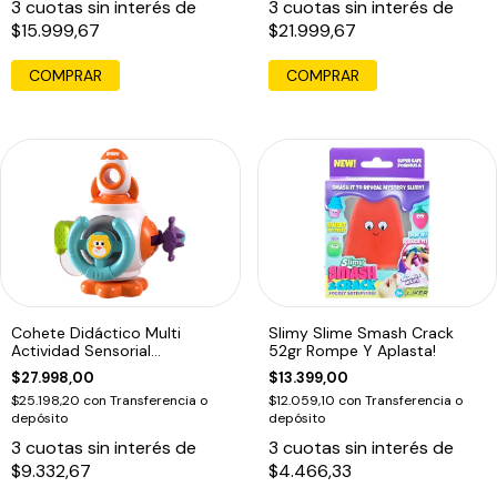
3
cuotas sin interés de
3
cuotas sin interés de
$15.999,67
$21.999,67
COMPRAR
Cohete Didáctico Multi
Slimy Slime Smash Crack
Actividad Sensorial
52gr Rompe Y Aplasta!
Montessori 6 En 1
$27.998,00
$13.399,00
$25.198,20
con
Transferencia o
$12.059,10
con
Transferencia o
depósito
depósito
3
cuotas sin interés de
3
cuotas sin interés de
$9.332,67
$4.466,33