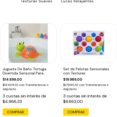
Texturas Suaves
Luces Relajantes
Juguete De Baño Tortuga
Set de Pelotas Sensoriales
Divertida Sensorial Para
con Texturas
Bebes
$14.899,00
$19.989,00
$13.409,10
con
Transferencia o
$17.990,10
con
Transferencia o
depósito
depósito
3
cuotas sin interés de
3
cuotas sin interés de
$4.966,33
$6.663,00