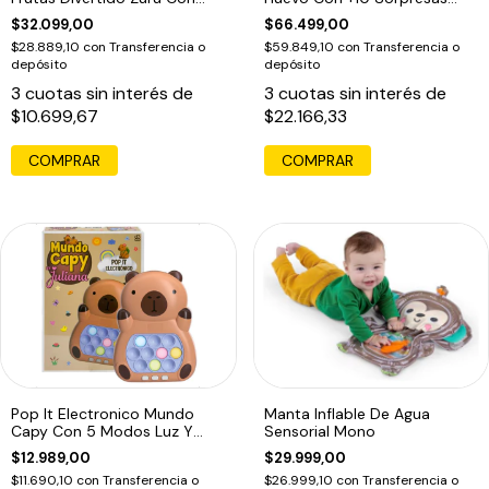
Embalaje Adicional
Agua
$32.099,00
$66.499,00
$28.889,10
con
Transferencia o
$59.849,10
con
Transferencia o
depósito
depósito
3
cuotas sin interés de
3
cuotas sin interés de
$10.699,67
$22.166,33
Pop It Electronico Mundo
Manta Inflable De Agua
Capy Con 5 Modos Luz Y
Sensorial Mono
Sonido Marron1
$12.989,00
$29.999,00
$11.690,10
con
Transferencia o
$26.999,10
con
Transferencia o