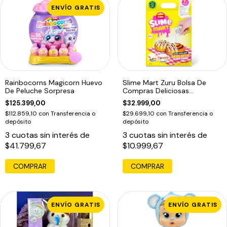
ENVÍO GRATIS
Rainbocorns Magicorn Huevo
Slime Mart Zuru Bolsa De
De Peluche Sorpresa
Compras Deliciosas
Creaciones
$125.399,00
$32.999,00
$112.859,10
con
Transferencia o
$29.699,10
con
Transferencia o
depósito
depósito
3
cuotas sin interés de
3
cuotas sin interés de
$41.799,67
$10.999,67
COMPRAR
COMPRAR
ENVÍO GRATIS
ENVÍO GRATIS