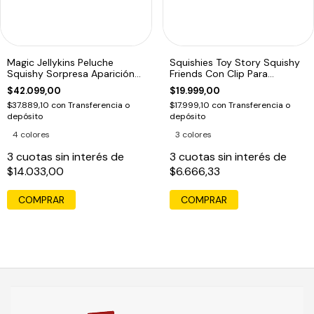
Magic Jellykins Peluche
Squishies Toy Story Squishy
Squishy Sorpresa Aparición
Friends Con Clip Para
Mágica Tapa Violeta
Enganchar Woody
$42.099,00
$19.999,00
$37.889,10
con
Transferencia o
$17.999,10
con
Transferencia o
depósito
depósito
4 colores
3 colores
3
cuotas sin interés de
3
cuotas sin interés de
$14.033,00
$6.666,33
COMPRAR
COMPRAR