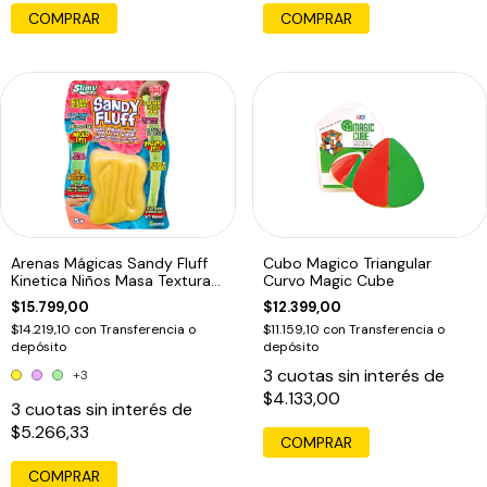
COMPRAR
COMPRAR
Arenas Mágicas Sandy Fluff
Cubo Magico Triangular
Kinetica Niños Masa Textura
Curvo Magic Cube
Slimy
$15.799,00
$12.399,00
$14.219,10
con
Transferencia o
$11.159,10
con
Transferencia o
depósito
depósito
3
cuotas sin interés de
+3
$4.133,00
3
cuotas sin interés de
$5.266,33
COMPRAR
COMPRAR