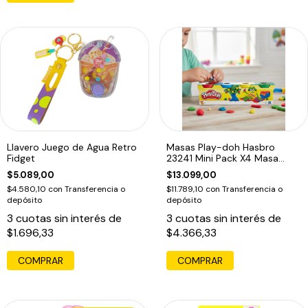
Llavero Juego de Agua Retro
Masas Play-doh Hasbro
Fidget
23241 Mini Pack X4 Masa
Educando
$5.089,00
$13.099,00
$4.580,10
con
Transferencia o
$11.789,10
con
Transferencia o
depósito
depósito
3
cuotas sin interés de
3
cuotas sin interés de
$1.696,33
$4.366,33
COMPRAR