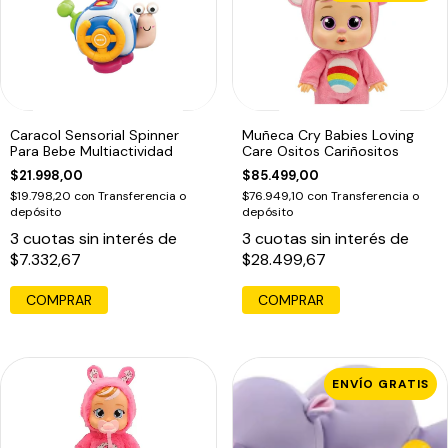
Caracol Sensorial Spinner
Muñeca Cry Babies Loving
Para Bebe Multiactividad
Care Ositos Cariñositos
$21.998,00
$85.499,00
$19.798,20
con
Transferencia o
$76.949,10
con
Transferencia o
depósito
depósito
3
cuotas sin interés de
3
cuotas sin interés de
$7.332,67
$28.499,67
COMPRAR
ENVÍO GRATIS