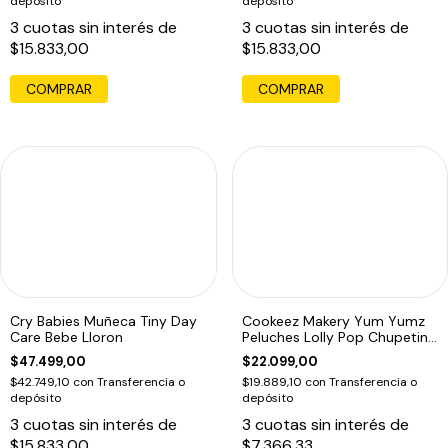
depósito
depósito
3
cuotas sin interés de
3
cuotas sin interés de
$15.833,00
$15.833,00
Cry Babies Muñeca Tiny Day
Cookeez Makery Yum Yumz
Care Bebe Lloron
Peluches Lolly Pop Chupetin
Mascotas
$47.499,00
$22.099,00
$42.749,10
con
Transferencia o
$19.889,10
con
Transferencia o
depósito
depósito
3
cuotas sin interés de
3
cuotas sin interés de
$15.833,00
$7.366,33