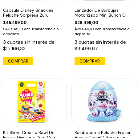
Capsula Disney Snackles
Lanzador De Burbujas
Peluche Sorpresa Zuru
Motorizado Mini Bunch O
Sorpresa
Bubbles Azul Marino
$45.499,00
$28.499,00
$40.949,10
con
Transferencia o
$25.649,10
con
Transferencia o
depósito
depósito
3
cuotas sin interés de
3
cuotas sin interés de
$15.166,33
$9.499,67
Kit Slime Crea Tu Bawl De
Rainbocorns Peluche Frozen
Frutas Divertido Zuru Con
Huevo Con +10 Sorpresas