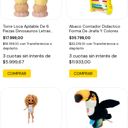
Torre Loca Apilable De 6
Abaco Contador Didactico
Piezas Dinosaurios Letras
Forma De Jirafa Y Colores
Numeros Color Pasteles
$17.999,00
$35.799,00
$16.199,10
con
Transferencia o
$32.219,10
con
Transferencia o
depósito
depósito
3
cuotas sin interés de
3
cuotas sin interés de
$5.999,67
$11.933,00
COMPRAR
COMPRAR