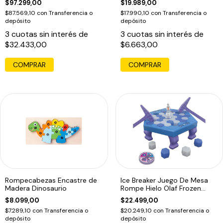
$97.299,00
$19.989,00
$87.569,10
con
Transferencia o
$17.990,10
con
Transferencia o
depósito
depósito
3
cuotas sin interés de
3
cuotas sin interés de
$32.433,00
$6.663,00
COMPRAR
Rompecabezas Encastre de
Ice Breaker Juego De Mesa
Madera Dinosaurio
Rompe Hielo Olaf Frozen
Disney
$8.099,00
$22.499,00
$7.289,10
con
Transferencia o
$20.249,10
con
Transferencia o
depósito
depósito