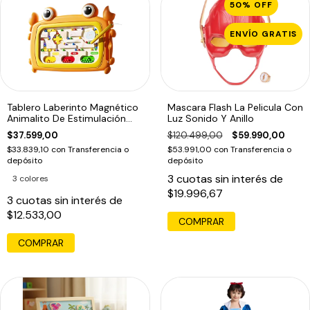
50
%
OFF
ENVÍO GRATIS
Tablero Laberinto Magnético
Mascara Flash La Pelicula Con
Animalito De Estimulación
Luz Sonido Y Anillo
Motriz
$37.599,00
$120.499,00
$59.990,00
$33.839,10
con
Transferencia o
$53.991,00
con
Transferencia o
depósito
depósito
3
cuotas sin interés de
3 colores
$19.996,67
3
cuotas sin interés de
$12.533,00
COMPRAR
COMPRAR