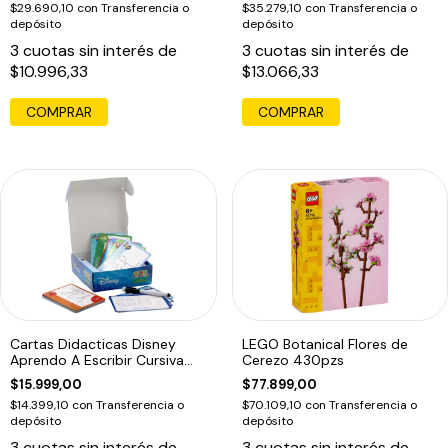
$29.690,10
con
Transferencia o
$35.279,10
con
Transferencia o
depósito
depósito
3
cuotas sin interés de
3
cuotas sin interés de
$10.996,33
$13.066,33
COMPRAR
Cartas Didacticas Disney
LEGO Botanical Flores de
Aprendo A Escribir Cursiva
Cerezo 430pzs
Imprenta1
$15.999,00
$77.899,00
$14.399,10
con
Transferencia o
$70.109,10
con
Transferencia o
depósito
depósito
3
cuotas sin interés de
3
cuotas sin interés de