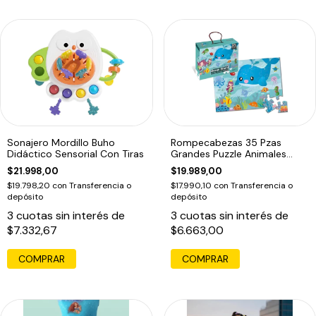
Sonajero Mordillo Buho
Rompecabezas 35 Pzas
Didáctico Sensorial Con Tiras
Grandes Puzzle Animales
Oceano Piso Edu
$21.998,00
$19.989,00
$19.798,20
con
Transferencia o
$17.990,10
con
Transferencia o
depósito
depósito
3
cuotas sin interés de
3
cuotas sin interés de
$7.332,67
$6.663,00
COMPRAR