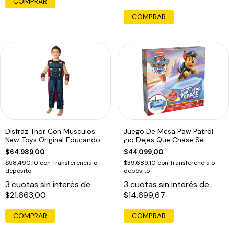
COMPRAR
COMPRAR
Disfraz Thor Con Musculos
Juego De Mesa Paw Patrol
New Toys Original Educando
¡no Dejes Que Chase Se
Caiga!
$64.989,00
$44.099,00
$58.490,10
con
Transferencia o
$39.689,10
con
Transferencia o
depósito
depósito
3
cuotas sin interés de
3
cuotas sin interés de
$21.663,00
$14.699,67
COMPRAR