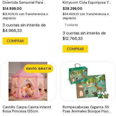
Divertida Sensorial Para
Kittycorn Cola Esponjosa Y
Bebes
10 Sorpresas
$14.899,00
$38.299,00
$13.409,10
con
Transferencia o
$34.469,10
con
Transferencia o
depósito
depósito
3
cuotas sin interés de
7 colores
$4.966,33
3
cuotas sin interés de
$12.766,33
COMPRAR
ENVÍO GRATIS
Castillo Carpa Casita Infantil
Rompecabezas Gigante 35
Rosa Princesa 135cm
Pzas Animales Bosque Piso
Puzzle Edu