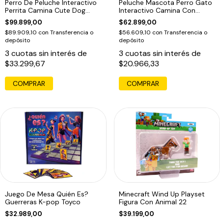
Perro De Peluche Interactivo
Peluche Mascota Perro Gato
Perrita Camina Cute Dog
Interactivo Camina Con
House
Sonido
$99.899,00
$62.899,00
$89.909,10
con
Transferencia o
$56.609,10
con
Transferencia o
depósito
depósito
3
cuotas sin interés de
3
cuotas sin interés de
$33.299,67
$20.966,33
COMPRAR
COMPRAR
Juego De Mesa Quién Es?
Minecraft Wind Up Playset
Guerreras K-pop Toyco
Figura Con Animal 22
$32.989,00
$39.199,00