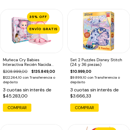
35
%
OFF
ENVÍO GRATIS
Muñeca Cry Babies
Set 2 Puzzles Disney Stitch
Interactiva Recién Nacida
(24 y 36 piezas)
Coney Con Sonido
$208.999,00
$135.849,00
$10.999,00
$122.264,10
con
Transferencia o
$9.899,10
con
Transferencia o
depósito
depósito
3
cuotas sin interés de
3
cuotas sin interés de
$45.283,00
$3.666,33