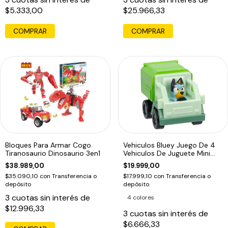
$5.333,00
$25.966,33
COMPRAR
COMPRAR
Bloques Para Armar Cogo
Vehiculos Bluey Juego De 4
Tiranosaurio Dinosaurio 3en1
Vehiculos De Juguete Mini
Racers
$38.989,00
$19.999,00
$35.090,10
con
Transferencia o
$17.999,10
con
Transferencia o
depósito
depósito
3
cuotas sin interés de
4 colores
$12.996,33
3
cuotas sin interés de
$6.666,33